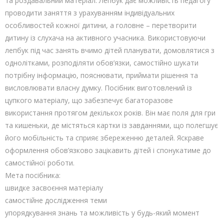
та роздавальний матеріал. Лепбук дає можливість педагогу
проводити заняття з урахуванням індивідуальних
особливостей кожної дитини, а головне – перетворити
дитину із слухача на активного учасника. Використовуючи
лепбук під час занять вчимо дітей планувати, домовлятися з
однолітками, розподіляти обов’язки, самостійно шукати
потрібну інформацію, пояснювати, приймати рішення та
висловлювати власну думку. Посібник виготовлений із
цупкого матеріалу, що забезпечує багаторазове
використання протягом декількох років. Він має поля для гри
та кишеньки, де містяться картки із завданнями, що полегшує
його мобільність та сприяє збереженню деталей. Яскраве
оформлення обов’язково зацікавить дітей і спонукатиме до
самостійної роботи.
Мета посібника:
швидке засвоєння матеріалу
самостійне дослідження теми
упорядкування знань та можливість у будь-який момент