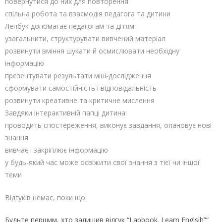
повернутися до них для повторення
спільна робота та взаємодія педагога та дитини
Лепбук допомагає педагогам та дітям:
узагальнити, структурувати вивчений матеріал
розвинути вміння шукати й осмислювати необхідну
інформацію
презентувати результати міні-дослідження
сформувати самостійність і відповідальність
розвинути креативне та критичне мислення
Завдяки інтерактивній папці дитина:
проводить спостереження, виконує завдання, опановує нові
знання
вивчає і закріплює інформацію
у будь-який час може освіжити свої знання з тієї чи іншої
теми
Відгуків немає, поки що.
Будьте першим, хто залишив відгук “Lapbook. Learn Englsih”“