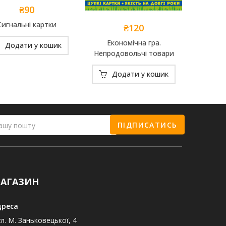
₴
90
Add to
Сигнальні картки
₴
120
Wishlist
Add to
Економічна гра.
Додати у кошик
Wishlist
Непродовольчі товари
Додати у кошик
ПІДПИСАТИСЬ
АГАЗИН
дреса
л. М. Заньковецької, 4