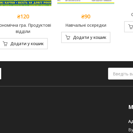
₴
120
₴
90
Add to
Add to
ономічна гра. Продуктові
Навчальні осередки
Wishlist
Wishlist
відділи
Додати у кошик
Додати у кошик
М
А
Ву