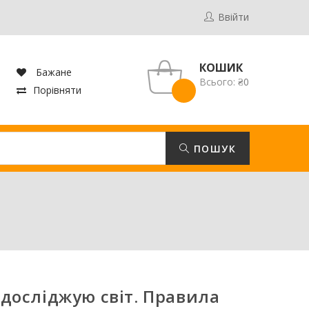
Ввійти
КОШИК
Бажане
Всього:
₴
0
Порівняти
ПОШУК
 досліджую світ. Правила