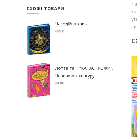
На
СХОЖІ ТОВАРИ
ко
уз
Часодійна книга
ти
₴
210
С
Лотта та її "КАТАСТРОФИ".
Черевичок кенгуру
₴
180