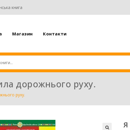
нська книга
а
Магазин
Контакти
вила дорожнього руху.
жнього руху.
Я