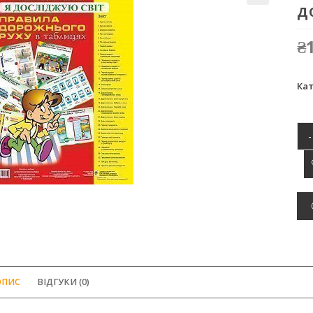
д
₴
Кат
-
ОПИС
ВІДГУКИ (0)