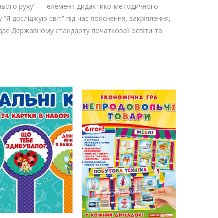
жнього руху” — елемент дидактико-методичного
“Я досліджую світ” під час пояснення, закріплення,
відає Державному стандарту початкової освіти та