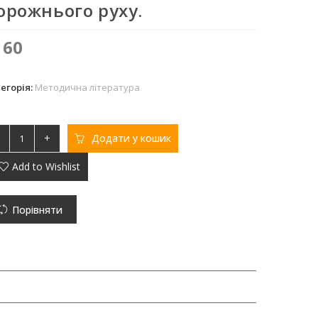
орожнього руху.
160
егорія:
Методична література
+
Додати у кошик
Add to Wishlist
Порівняти