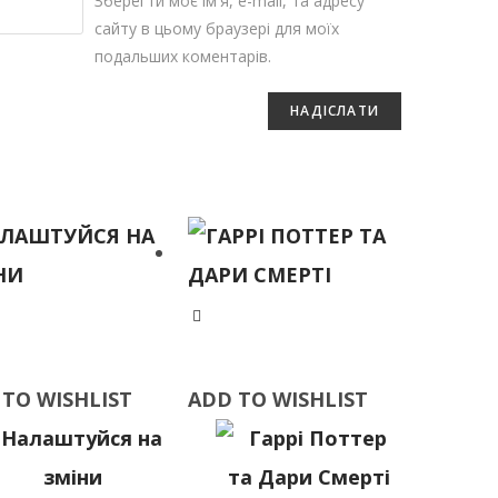
Зберегти моє ім'я, e-mail, та адресу
сайту в цьому браузері для моїх
подальших коментарів.
 TO WISHLIST
ADD TO WISHLIST
 TO WISHLIST
ADD TO WISHLIST