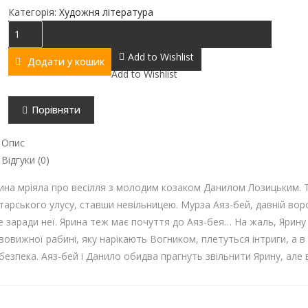
Категорія:
Художня література
Ярино,
вогнику
Add to Wishlist
Додати у кошик
мій
Add to Wishlist
кількість
Порівняти
Опис
Відгуки (0)
ина мріяла про весілля з молодим козаком Данилом Лозицьким. Т
тарського улусу, ставши невільницею. Мурза Аяз-бей, давній воро
е заради неї. Ярина теж має почуття до Аяз-бея… На жаль, Ярин
вовижної рабині, яку нарікають Вогником, плетуться інтриги, а 
безпека. Аяз-бей і Данило обидва прагнуть звільнити Ярину, але в