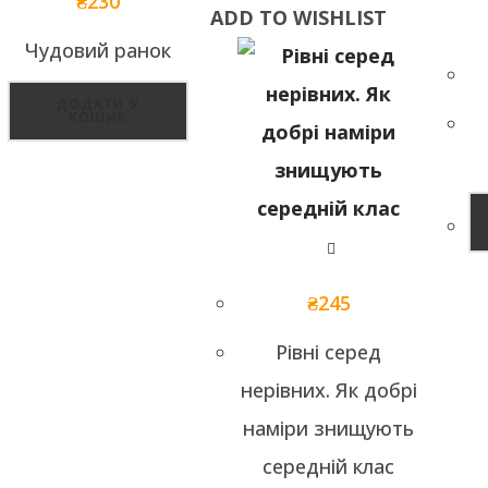
₴
230
ADD TO WISHLIST
Чудовий ранок
ДОДАТИ У
КОШИК
₴
245
Рівні серед
нерівних. Як добрі
наміри знищують
середній клас