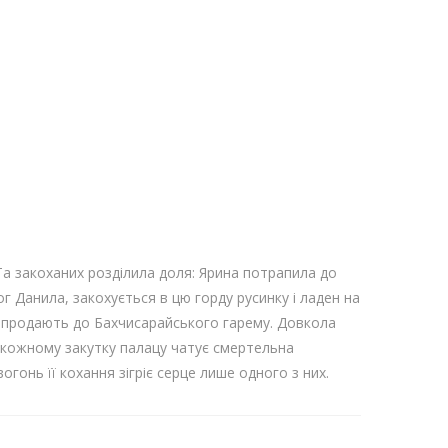
а закоханих розділила доля: Ярина потрапила до
г Данила, закохується в цю горду русинку і ладен на
у продають до Бахчисарайського гарему. Довкола
в кожному закутку палацу чатує смертельна
огонь її кохання зігріє серце лише одного з них.