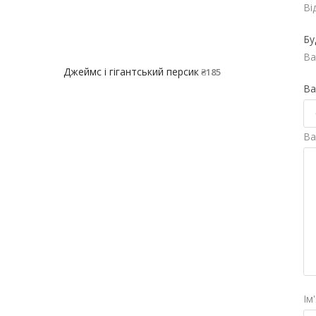
Ві
Бу
Ва
Джеймс і гігантський персик
₴
185
Ва
Ва
Ім