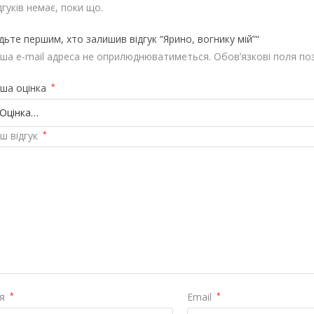
дгуків немає, поки що.
дьте першим, хто залишив відгук “Ярино, вогнику мій”“
ша e-mail адреса не оприлюднюватиметься.
Обов’язкові поля по
ша оцінка
*
ш відгук
*
'я
*
Email
*