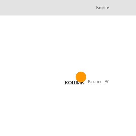
Ввійти
Всього:
₴
0
КОШИК