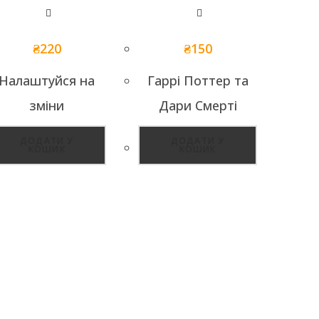
₴
220
₴
150
Налаштуйся на
Гаррі Поттер та
зміни
Дари Смерті
ДОДАТИ У
ДОДАТИ У
КОШИК
КОШИК