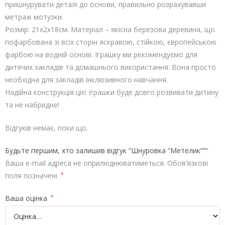
пришнурувати деталі до основи, правильно розрахувавши
метраж мотузки.
Розмір: 21х2х18см. Матеріал – якісна березова деревина, що
пофарбована зі всіх сторін яскравою, стійкою, європейською
фарбою на водній основі. Іграшку ми рекомендуємо для
дитячих закладів та домашнього використання. Вона просто
необхідна для закладів інклюзивного навчання.
Надійна конструкція цієї іграшки буде довго розвивати дитину
та не набридне!
Відгуків немає, поки що.
Будьте першим, хто залишив відгук “Шнуровка “Метелик””“
Ваша e-mail адреса не оприлюднюватиметься.
Обов’язкові
поля позначені
*
Ваша оцінка
*