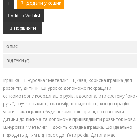
Додати у кошик
Add to Wishlist
Порівняти
ОПИС
ВІДГУКИ (0)
Іграшка – шнуровка “Метелик” – цікава, корисна іграшка для
розвитку дитини. Шнуровка допоможе покращити
сенсомоторну координацію рухів, вдосконалити систему “око-
рука”, гнучкість кисті, глазомір, посидючість, концентрацію
уваги. Така іграшка буде незамінною при підготовці руки
дитини до письма та допоможе пришвидшити розвиток мови.
Шнуровка “Метелик” – досить складна іграшка, що ідеально
підходить дітям від трьох до п’яти років. Дитина має