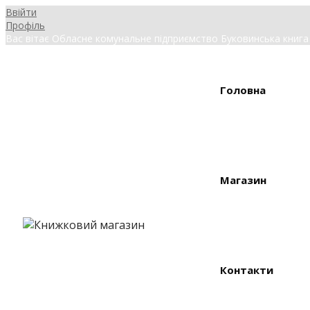
Ввійти
Профіль
Вас вітає Обласне комунальне підприємство Буковинська книга
Головна
Магазин
Контакти