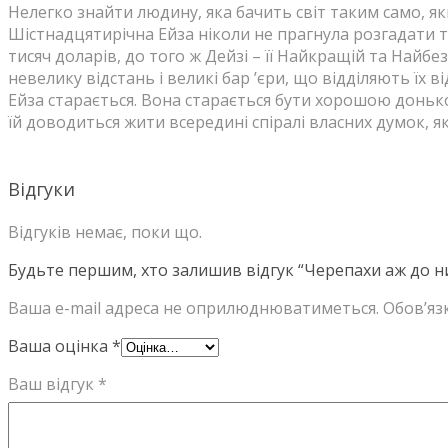
Нелегко знайти людину, яка бачить світ таким само, я
Шістнадцятирічна Ейза ніколи не прагнула розгадати т
тисяч доларів, до того ж Дейзі – її Найкращій та Найб
невелику відстань і великі бар ’єри, що відділяють їх ві
Ейза старається. Вона старається бути хорошою донь
їй доводиться жити всередині спіралі власних думок, як
Відгуки
Відгуків немає, поки що.
Будьте першим, хто залишив відгук “Черепахи аж до н
Ваша e-mail адреса не оприлюднюватиметься.
Обов’яз
Ваша оцінка
*
Ваш відгук
*