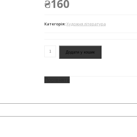
₴
160
Категорія:
Художня література
Додати у кошик
Порівняти