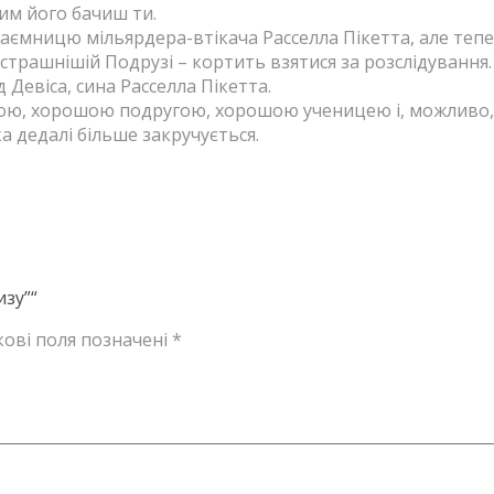
ким його бачиш ти.
аємницю мільярдера-втікача Расселла Пікетта, але тепе
езстрашнішій Подрузі – кортить взятися за розслідуванн
д Девіса, сина Расселла Пікетта.
кою, хорошою подругою, хорошою ученицею і, можливо,
а дедалі більше закручується.
изу”“
кові поля позначені
*