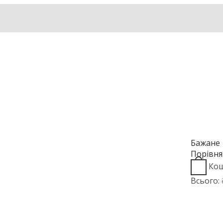
Бажане
Порівня
Ко
Всього: