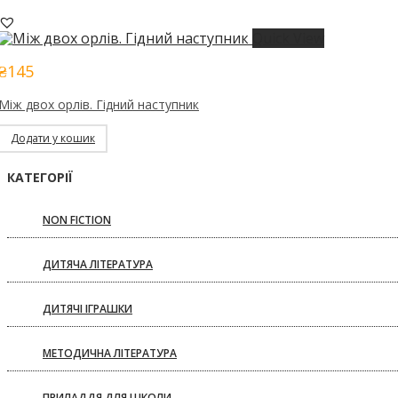
Quick View
₴
145
Між двох орлів. Гідний наступник
Додати у кошик
КАТЕГОРІЇ
NON FICTION
ДИТЯЧА ЛІТЕРАТУРА
ДИТЯЧІ ІГРАШКИ
МЕТОДИЧНА ЛІТЕРАТУРА
ПРИЛАДДЯ ДЛЯ ШКОЛИ