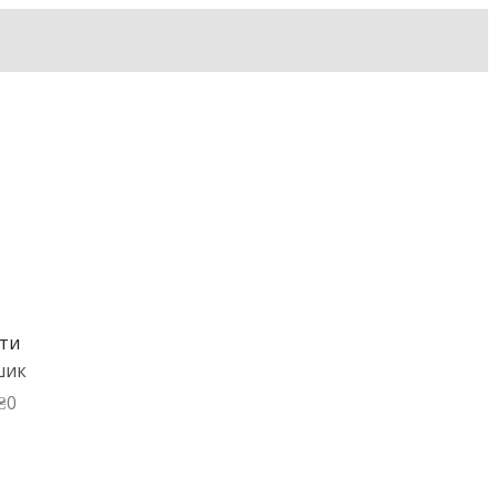
ти
шик
₴
0