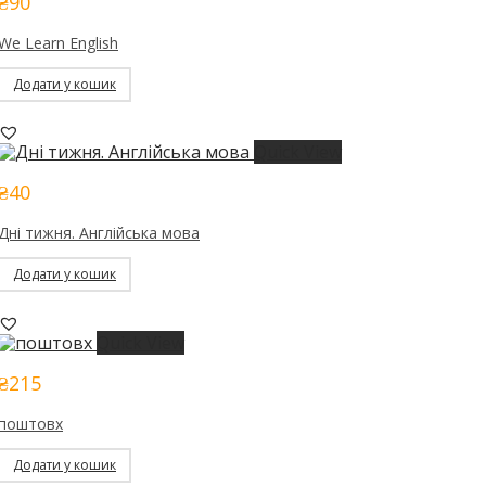
₴
90
We Learn English
Додати у кошик
Quick View
₴
40
Дні тижня. Англійська мова
Додати у кошик
Quick View
₴
215
поштовх
Додати у кошик