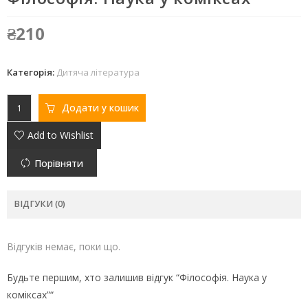
₴
210
Категорія:
Дитяча література
Додати у кошик
Add to Wishlist
Порівняти
ВІДГУКИ (0)
Відгуків немає, поки що.
Будьте першим, хто залишив відгук “Філософія. Наука у
коміксах”“