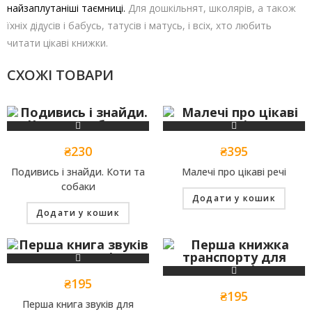
найзаплутаніші таємниці.
Для дошкільнят, школярів, а також
їхніх дідусів і бабусь, татусів і матусь, і всіх, хто любить
читати цікаві книжки.
СХОЖІ ТОВАРИ
₴
230
₴
395
Подивись і знайди. Коти та
Малечі про цікаві речі
собаки
Додати у кошик
Додати у кошик
₴
195
₴
195
Перша книга звуків для