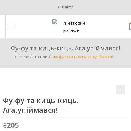
Ввійти
Фу-фу та киць-киць. Ага,упіймався!
Home
Товари
Фу-фу та киць-киць. Ага,упіймався!
Фу-фу та киць-киць.
🔍
Ага,упіймався!
₴
205