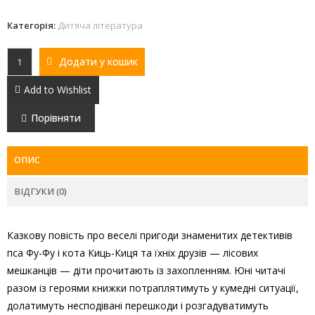
Категорія:
Дитяча література
Додати у кошик
Add to Wishlist
Порівняти
ОПИС
ВІДГУКИ (0)
Казкову повість про веселі пригоди знаменитих детективів
пса Фу-Фу і кота Киць-Киця та їхніх друзів — лісових
мешканців — діти прочитають із захопленням. Юні читачі
разом із героями книжки потраплятимуть у кумедні ситуації,
долатимуть несподівані перешкоди і розгадуватимуть