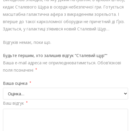
кидає Сталевого Щура в осердя небезпечної гри. Готується
масштабна галактична афера з викраденням зорельота. І
вперше до такої карколомної оборудки не причетний ді Ґріз.
Здається, у галактиці з’явився новий Сталевий Щур…
Відгуків немає, поки що.
Будьте першим, хто залишив відгук “Сталевий щур”“
Ваша e-mail адреса не оприлюднюватиметься.
Обов’язкові
поля позначені
*
Ваша оцінка
*
Ваш відгук
*