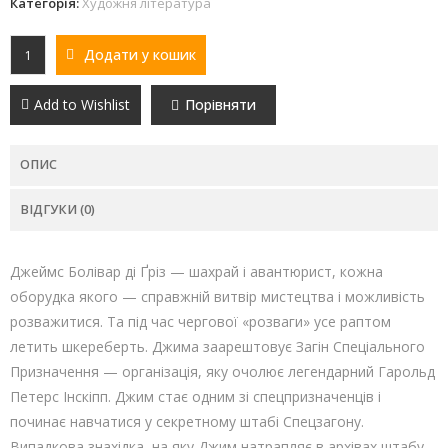
Категорія:
Художня література
Додати у кошик
Add to Wishlist
Порівняти
ОПИС
ВІДГУКИ (0)
Джеймс Болівар ді Ґріз — шахрай і авантюрист, кожна
оборудка якого — справжній витвір мистецтва і можливість
розважитися. Та під час чергової «розваги» усе раптом
летить шкереберть. Джима заарештовує Загін Спеціального
Призначення — організація, яку очолює легендарний Гарольд
Петерс Інскіпп. Джим стає одним зі спецпризначенців і
починає навчатися у секретному штабі Спецзагону.
Випадкова знахідка, на яку Джим натрапляє в архівах штабу,