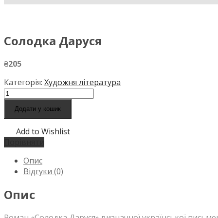
Солодка Даруся
₴
205
Категорія:
Художня література
Додати у кошик
Add to Wishlist
Порівняти
Опис
Відгуки (0)
Опис
Роман «Солодка Даруся» визначної української письменн