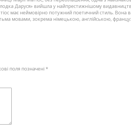
олодка Даруся» вийшла у найпрес­тиж­нішому видавництві
тіос має неймовірно потуж­ний поетичний стиль. Вона в
атьма мовами, зокрема німецькою, англійською, французь
кові поля позначені
*