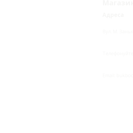
Магази
Адреса
Вул. М. Зань
Телефонуйте
Email:
bukboo