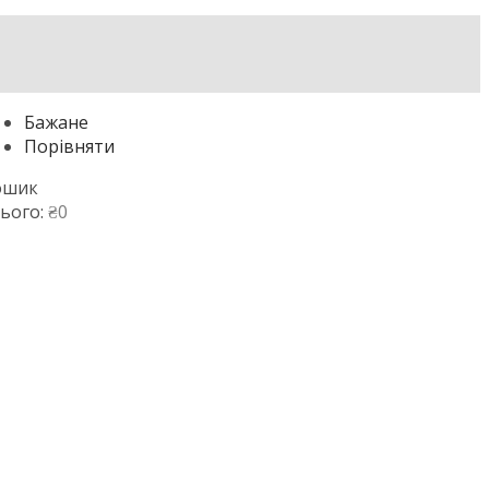
Бажане
Порівняти
ошик
ього:
₴
0