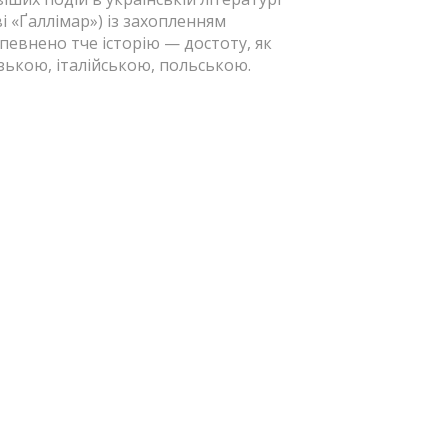
 «Ґаллімар») із захопленням
певнено тче історію — достоту, як
кою, іта­лій­ською, польською.