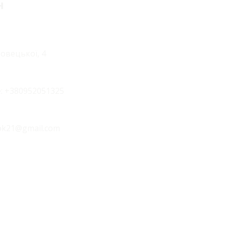
н
ковецької, 4
:
+380952051325
k21@gmail.com