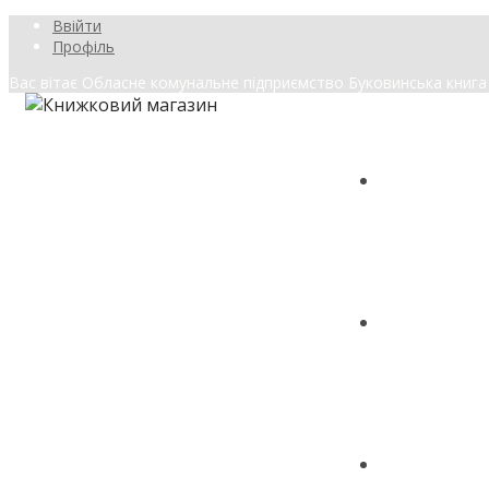
Ввійти
Профіль
Вас вітає Обласне комунальне підприємство Буковинська книга
ГОЛОВНА
МАГАЗИН
КОНТАКТ