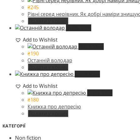
₴
245
Рівні серед нерівних. Як добрі наміри знищу
Додати у кошик
Quick View
Add to Wishlist
Quick View
₴
190
Останній володар
Додати у кошик
Quick View
Add to Wishlist
Quick View
₴
180
Книжка про депресію
Додати у кошик
КАТЕГОРІЇ
Non fiction