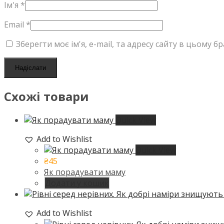
Ім'я
*
Email
*
Зберегти моє ім'я, e-mail, та адресу сайту в цьому 
Схожі товари
Quick View
Add to Wishlist
Quick View
₴
45
Як порадувати маму
Додати у кошик
Add to Wishlist