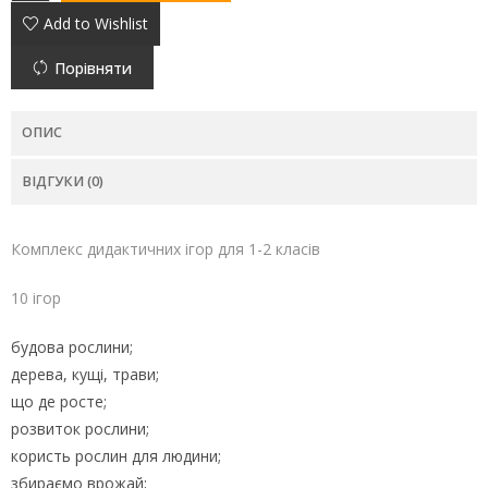
Add to Wishlist
Порівняти
ОПИС
ВІДГУКИ (0)
Комплекс дидактичних ігор для 1-2 класів
10 ігор
будова рослини;
дерева, кущі, трави;
що де росте;
розвиток рослини;
користь рослин для людини;
збираємо врожай;