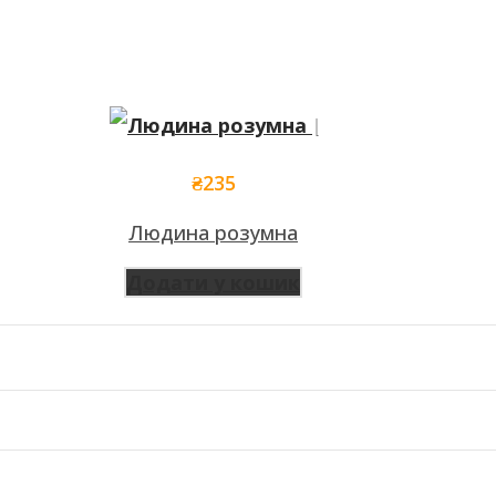
₴
235
Людина розумна
Додати у кошик