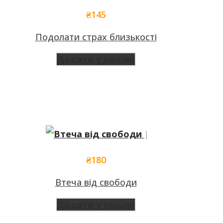
₴
145
Подолати страх близькості
Додати у кошик
₴
180
Втеча від свободи
Додати у кошик