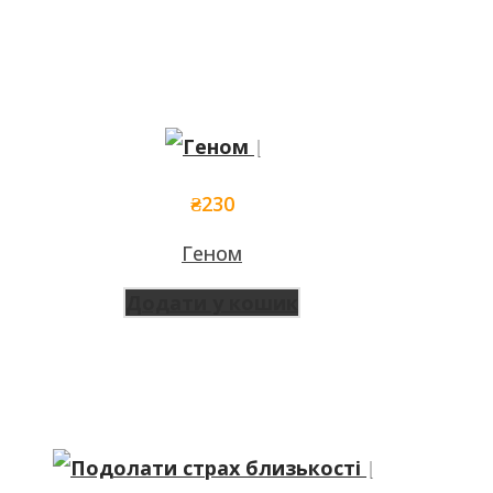
₴
230
Геном
Додати у кошик