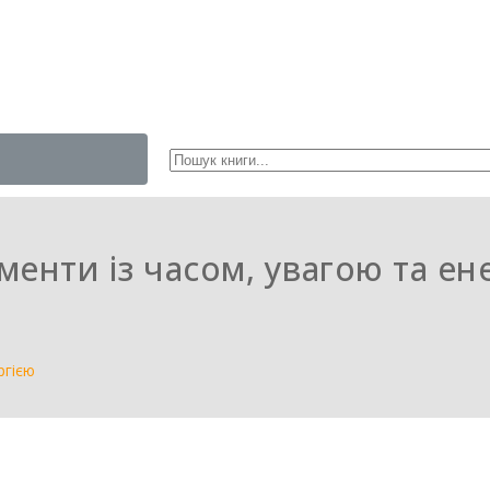
менти із часом, увагою та ен
ргією