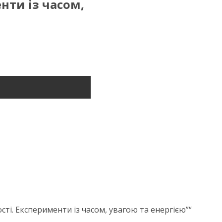
нти із часом,
ті. Експерименти із часом, увагою та енергією”“