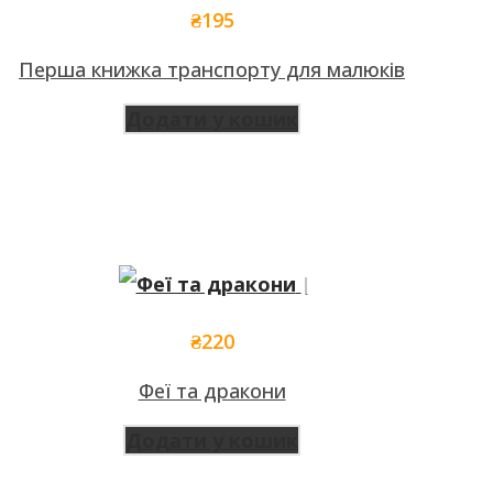
₴
195
Перша книжка транспорту для малюків
Додати у кошик
₴
220
Феї та дракони
Додати у кошик