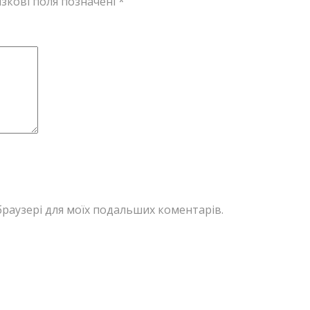
зкові поля позначені
*
у браузері для моїх подальших коментарів.