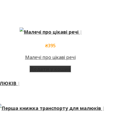
₴
395
Малечі про цікаві речі
Додати у кошик