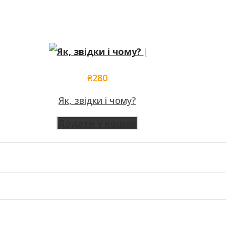
₴
280
Як, звідки і чому?
Додати у кошик