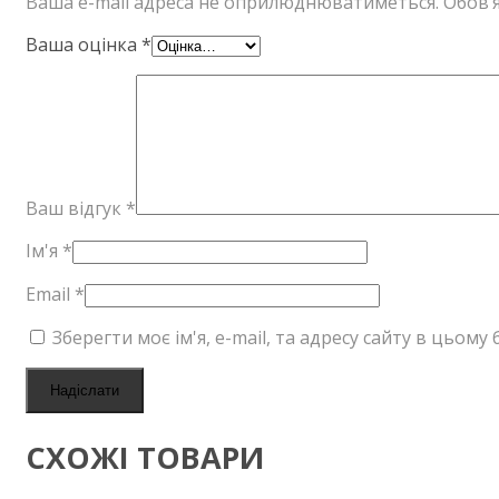
Ваша e-mail адреса не оприлюднюватиметься.
Обов’я
Ваша оцінка
*
Ваш відгук
*
Ім'я
*
Email
*
Зберегти моє ім'я, e-mail, та адресу сайту в цьом
СХОЖІ ТОВАРИ