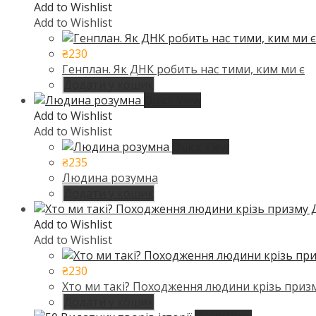
Add to Wishlist
Add to Wishlist
₴
230
Генплан. Як ДНК робить нас тими, ким ми є
Додати у кошик
Quick View
Add to Wishlist
Add to Wishlist
Quick View
₴
235
Людина розумна
Додати у кошик
Add to Wishlist
Add to Wishlist
₴
230
Хто ми такі? Походження людини крізь приз
Додати у кошик