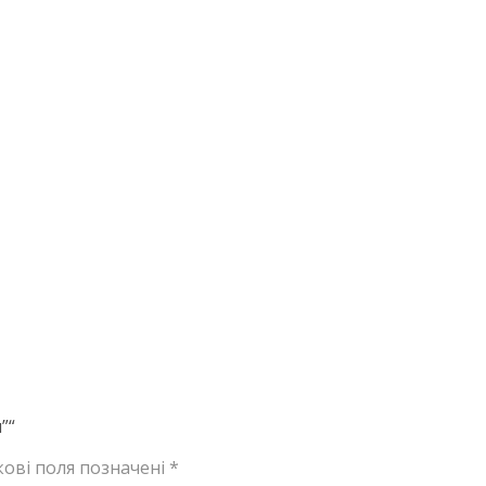
”“
кові поля позначені
*