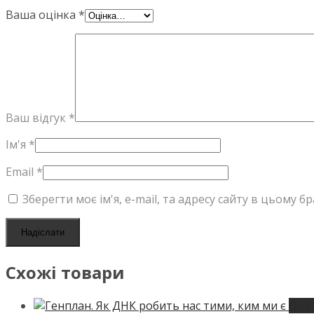
Ваша оцінка
*
Ваш відгук
*
Ім'я
*
Email
*
Зберегти моє ім'я, e-mail, та адресу сайту в цьому 
Схожі товари
Quic