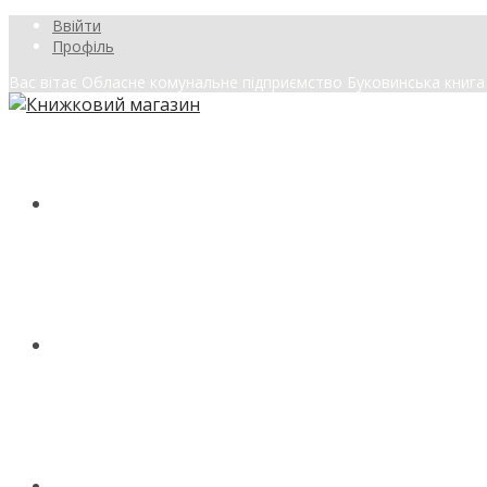
Ввійти
Профіль
Вас вітає Обласне комунальне підприємство Буковинська книга
ГОЛОВНА
МАГАЗИН
КОНТАКТИ