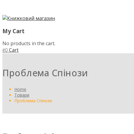
My Cart
No products in the cart.
₴
0
Cart
Проблема Спінози
Home
Товари
Проблема Спінози