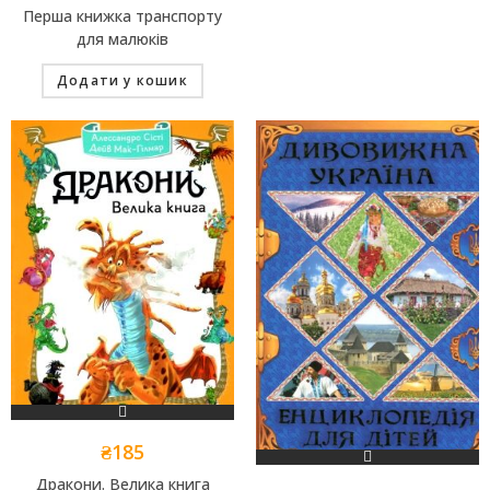
Перша книжка транспорту
для малюків
Додати у кошик
₴
185
Дракони. Велика книга