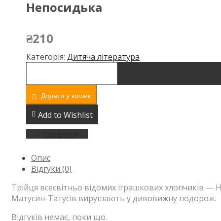
Непосидька
₴
210
Категорія:
Дитяча література
Неймовірні
пригоди
М'якуша,
Додати у кошик
Нетака
та
Add to Wishlist
Непосидька
кількість
Порівняти
Опис
Відгуки (0)
Трійця всесвітньо відомих іграшкових хлопчиків — 
Матусин-Татусів вирушають у дивовижну подорож.
Відгуків немає, поки що.