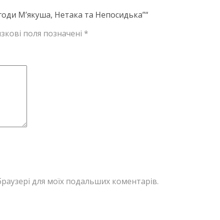
годи М’якуша, Нетака та Непосидька”“
зкові поля позначені
*
у браузері для моїх подальших коментарів.