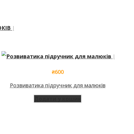
₴
600
Розвиватика підручник для малюків
Додати у кошик