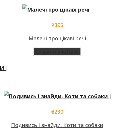
₴
395
Малечі про цікаві речі
Додати у кошик
₴
230
Подивись і знайди. Коти та собаки