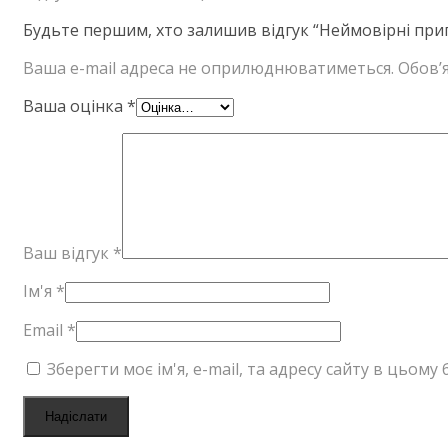
Будьте першим, хто залишив відгук “Неймовірні при
Ваша e-mail адреса не оприлюднюватиметься.
Обов’я
Ваша оцінка
*
Ваш відгук
*
Ім'я
*
Email
*
Зберегти моє ім'я, e-mail, та адресу сайту в цьом