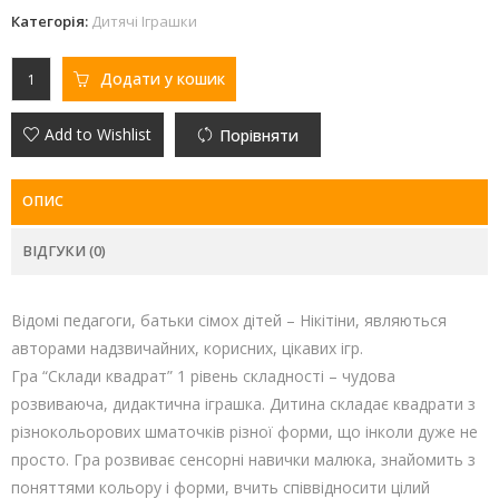
Категорія:
Дитячі Іграшки
Додати у кошик
Add to Wishlist
Порівняти
ОПИС
ВІДГУКИ (0)
Відомі педагоги, батьки сімох дітей – Нікітіни, являються
авторами надзвичайних, корисних, цікавих ігр.
Гра “Склади квадрат” 1 рівень складності – чудова
розвиваюча, дидактична іграшка. Дитина складає квадрати з
різнокольорових шматочків різної форми, що інколи дуже не
просто. Гра розвиває сенсорні навички малюка, знайомить з
поняттями кольору і форми, вчить співвідносити цілий