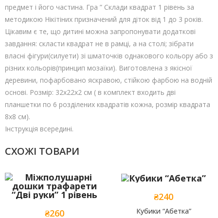
предмет і його частина. Гра ” Склади квадрат 1 рівень за
методикою Нікітіних призначений для діток від 1 до 3 років.
Цікавим є те, що дитині можна запропонувати додаткові
завдання: скласти квадрат не в рамці, а на столі; зібрати
власні фігури(силуети) зі шматочків однакового кольору або з
різних кольорів(принцип мозаїки). Виготовлена з якісної
деревини, пофарбовано яскравою, стійкою фарбою на водній
основі. Розмір: 32х22х2 см ( в комплект входить дві
планшетки по 6 розділених квадратів кожна, розмір квадрата
8х8 см).
Інструкція всередині.
СХОЖІ ТОВАРИ
₴
240
Add to
Кубики “Абетка”
₴
260