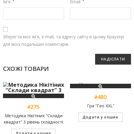
Ім'я
*
Email
*
Зберегти моє ім'я, e-mail, та адресу сайту в цьому браузері
для моїх подальших коментарів.
СХОЖІ ТОВАРИ
₴
480
Гра “Гео XXL”
₴
275
Методика Нікітіних “Склади
Додати у кошик
квадрат” 3 рівень складності
Додати у кошик