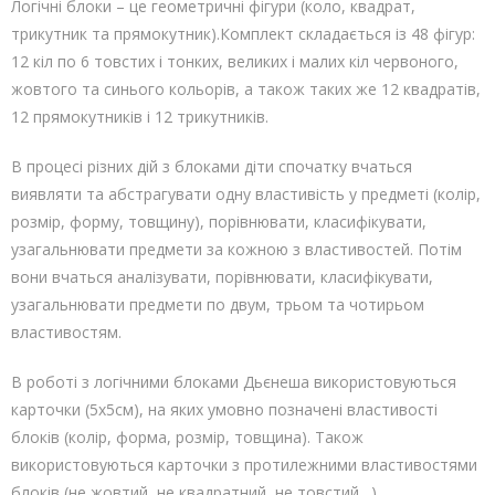
Логічні блоки – це геометричні фігури (коло, квадрат,
трикутник та прямокутник).Комплект складається із 48 фігур:
12 кіл по 6 товстих і тонких, великих і малих кіл червоного,
жовтого та синього кольорів, а також таких же 12 квадратів,
12 прямокутників і 12 трикутників.
В процесі різних дій з блоками діти спочатку вчаться
виявляти та абстрагувати одну властивість у предметі (колір,
розмір, форму, товщину), порівнювати, класифікувати,
узагальнювати предмети за кожною з властивостей. Потім
вони вчаться аналізувати, порівнювати, класифікувати,
узагальнювати предмети по двум, трьом та чотирьом
властивостям.
В роботі з логічними блоками Дьєнеша використовуються
карточки (5х5см), на яких умовно позначені властивості
блоків (колір, форма, розмір, товщина). Також
використовуються карточки з протилежними властивостями
блоків (не жовтий, не квадратний, не товстий…).