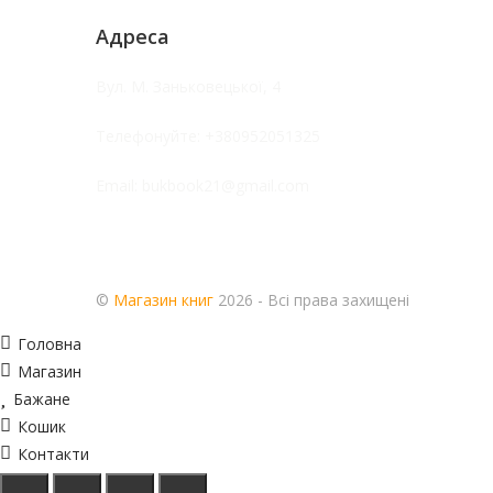
Адреса
Вул. М. Заньковецької, 4
Телефонуйте:
+380952051325
Email:
bukbook21@gmail.com
©
Магазин книг
2026 - Всі права захищені
Головна
Магазин
Бажане
Кошик
Контакти