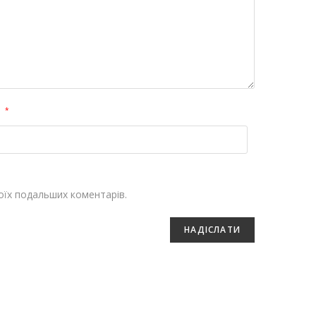
l
*
моїх подальших коментарів.