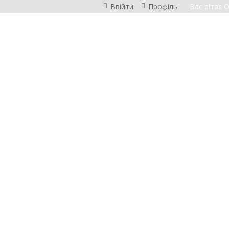
Ввійти
Профіль
Вас вітає 
И
И