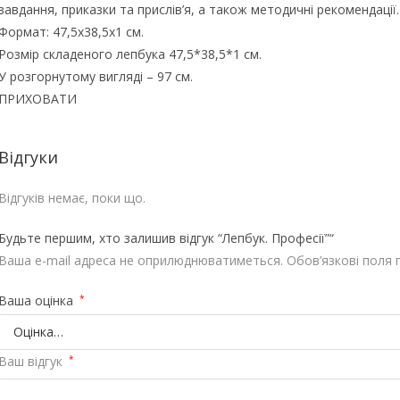
завдання, приказки та прислів’я, а також методичні рекомендації.
ї
Формат: 47,5х38,5х1 см.
к
Розмір складеного лепбука 47,5*38,5*1 см.
і
У розгорнутому вигляді – 97 см.
л
ПРИХОВАТИ
ь
к
і
Відгуки
с
т
Відгуків немає, поки що.
ь
Будьте першим, хто залишив відгук “Лепбук. Професії”“
Ваша e-mail адреса не оприлюднюватиметься.
Обов’язкові поля 
Ваша оцінка
*
Ваш відгук
*