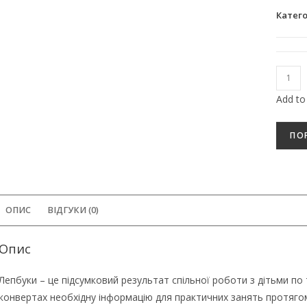
Катего
Л
е
Add to
п
б
ПО
у
к
.
П
ОПИС
ВІДГУКИ (0)
р
о
ф
Опис
е
Лепбуки – це підсумковий результат спільної роботи з дітьми по т
с
конвертах необхідну інформацію для практичних занять протягом
і