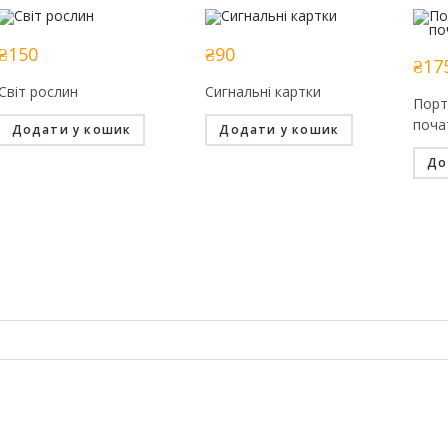
₴
150
₴
90
₴
17
Світ рослин
Сигнальні картки
Порт
поча
Додати у кошик
Додати у кошик
До