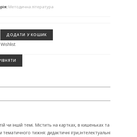
рія:
Методична література
ДОДАТИ У КОШИК
 Wishlist
РІВНЯТИ
ій чи іншій темі. Містить на картках, в кишеньках та
 тематичного тижня: дидактичні ігри,інтелектуальні