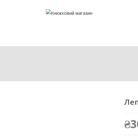
Леп
₴
3