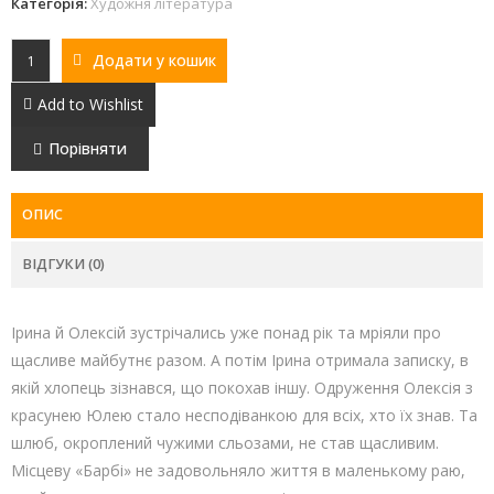
Категорія:
Художня література
Додати у кошик
Add to Wishlist
Порівняти
ОПИС
ВІДГУКИ (0)
Ірина й Олексій зустрічались уже понад рік та мріяли про
щасливе майбутнє разом. А потім Ірина отримала записку, в
якій хлопець зізнався, що покохав іншу. Одруження Олексія з
красунею Юлею стало несподіванкою для всіх, хто їх знав. Та
шлюб, окроплений чужими сльозами, не став щасливим.
Місцеву «Барбі» не задовольняло життя в маленькому раю,