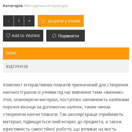
Категорія:
Методична література
-
+
Додати у кошик
Add to Wishlist
Порівняти
ОПИС
ВІДГУКИ (0)
Комплект інтерактивних плакатів призначений для створення
наочності разом із учнями під час вивчення теми «Іменник».
Учні, опановуючи матеріал, поступово заповнюють наліпками
порожні віконця за допомогою наліпок, таким чином
створюючи наочні плакати. Так школярі краще сприймають
матеріал, підвищується їхній інтерес до предмета, а також
ефективність самостійної роботи, що впливає на якість