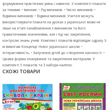
формування практичних умінь і навичок. У комплекті плакати
за темами: • Іменник. • Рід іменників. • Число іменників. •
Відмінки іменників. • Відміна іменників. Учителі можуть
використовувати плакати на уроках з української мови не
лише на етапі ознайомлення з іменником та його
граматичними значеннями, але і під час закріплення,
контролю знань учнів. Комплект плакатів відповідає одразу 3-
м вимогам Концепції Нової української школи: •
Інтерактивність. • Залучення дітей до створення наочності. •
Цікава форма опанування та закріплення матеріалів. У
комплекті 5 плакатів та 3 набори наліпок.
СХОЖІ ТОВАРИ