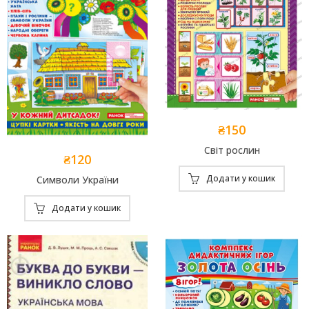
₴
150
Add to
Світ рослин
₴
120
Wishlist
Add to
Додати у кошик
Символи України
Wishlist
Додати у кошик