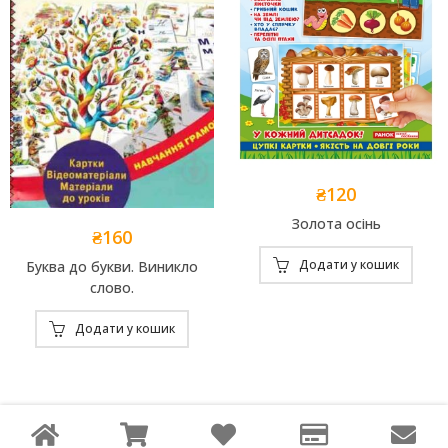
₴
120
Add to
Золота осінь
₴
160
Wishlist
Add to
Додати у кошик
Буква до букви. Виникло
Wishlist
слово.
Додати у кошик