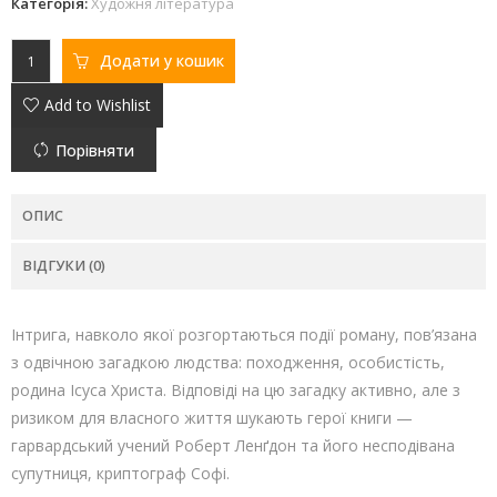
Категорія:
Художня література
Додати у кошик
Add to Wishlist
Порівняти
ОПИС
ВІДГУКИ (0)
Інтрига, навколо якої розгортаються події роману, пов’язана
з одвічною загадкою людства: походження, особистість,
родина Ісуса Христа. Відповіді на цю загадку активно, але з
ризиком для власного життя шукають герої книги —
гарвардський учений Роберт Ленґдон та його несподівана
супутниця, криптограф Софі.