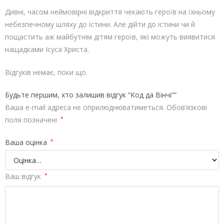
Дивні, часом неймовірні відкриття чекають героїв на їхньому
небезпечному шляху до істини. Але дійти до істини чи й
пощастить аж майбутнім дітям героїв, які можуть виявитися
нащадками Ісуса Христа.
Відгуків немає, поки що.
Будьте першим, хто залишив відгук “Код да Вінчі”“
Ваша e-mail адреса не оприлюднюватиметься.
Обов’язкові
поля позначені
*
Ваша оцінка
*
Ваш відгук
*