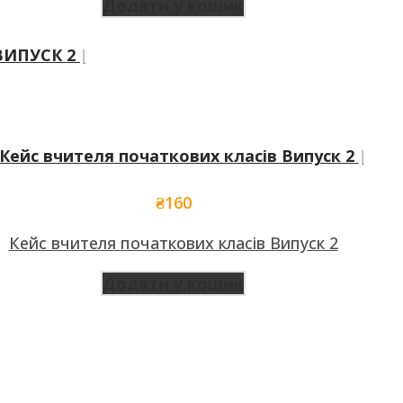
Додати у кошик
₴
160
Кейс вчителя початкових класів Випуск 2
Додати у кошик