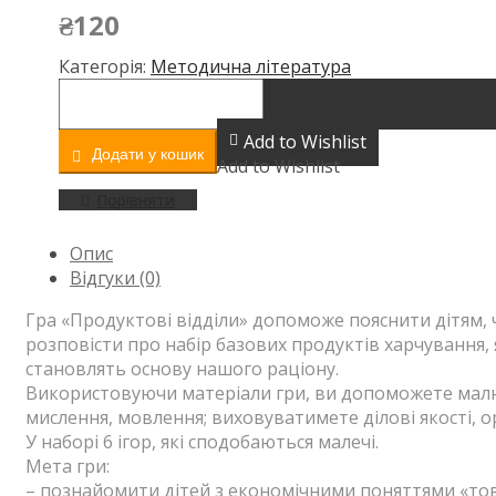
₴
120
Категорія:
Методична література
Економічна
гра.
Продуктові
Add to Wishlist
Додати у кошик
відділи
Add to Wishlist
кількість
Порівняти
Опис
Відгуки (0)
Гра «Продуктові відділи» допоможе пояснити дітям, 
розповісти про набір базових продуктів харчування, 
становлять основу нашого раціону.
Використовуючи матеріали гри, ви допоможете малюк
мислення, мовлення; виховуватимете ділові якості, о
У наборі 6 ігор, які сподобаються малечі.
Мета гри:
– познайомити дітей з економічними поняттями «това