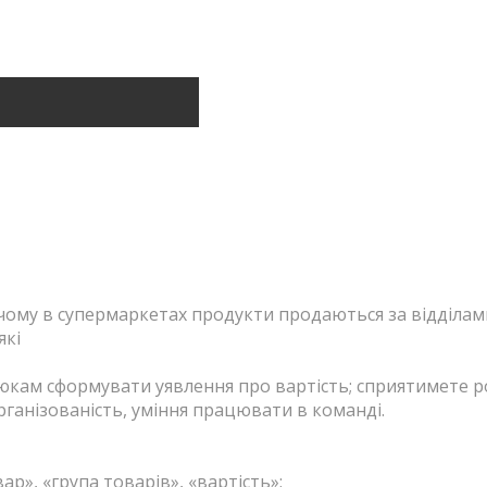
чому в супермаркетах продукти продаються за відділами
які
ам сформувати уявлення про вартість; сприятимете роз
рганізованість, уміння працювати в команді.
р», «група товарів», «вартість»;