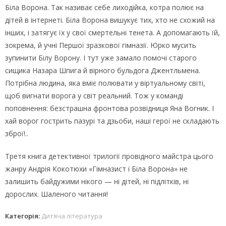
Біла Ворона. Так називає себе лиходійка, котра полює на
дітей в інтернеті. Біла Ворона вишукує тих, хто не схожий на
інших, і затягує їх у свої смертельні тенета. А допомагають їй,
зокрема, й учні Першої зразкової гімназії. Юрко мусить
зупинити Білу Ворону. І тут уже замало помочі старого
сищика Назара Шпига й вірного бульдога Джентльмена.
Потрібна людина, яка вміє полювати у віртуальному світі,
щоб вигнати ворога у світ реальний. Тож у команді
поповнення: безстрашна фронтова розвідниця Яна Вогник. І
хай ворог гострить пазурі та дзьоби, наші герої не складають
зброї!..
Третя книга детективної трилогії провідного майстра цього
жанру Андрія Кокотюхи «Гімназист і Біла Ворона» не
залишить байдужими нікого — ні дітей, ні підлітків, ні
дорослих. Шаленого читання!
Категорія:
Дитяча література