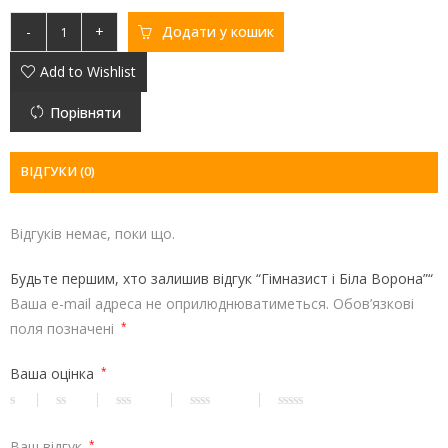
-
+
Додати у кошик
Add to Wishlist
Порівняти
ВІДГУКИ (0)
Відгуків немає, поки що.
Будьте першим, хто залишив відгук “Гімназист і Біла Ворона”“
Ваша e-mail адреса не оприлюднюватиметься.
Обов’язкові
поля позначені
*
Ваша оцінка
*
Ваш відгук
*