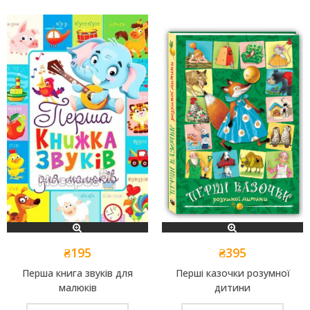
₴
195
₴
395
Перша книга звуків для
Перші казочки розумної
малюків
дитини