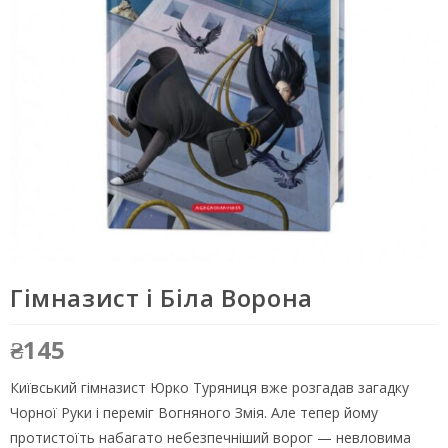
Гімназист і Біла Ворона
₴
145
Київський гімназист Юрко Туряниця вже розгадав загадку
Чорної Руки і переміг Вогняного Змія. Але тепер йому
протистоїть набагато небезпечніший ворог — невловима