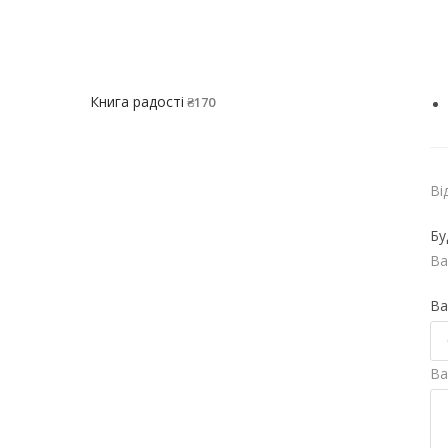
Книга радості
₴
170
Ві
Бу
Ва
Ва
Ва