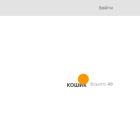
Ввійти
Всього:
₴
0
КОШИК