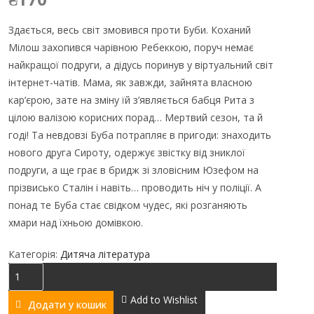
Здається, весь світ змовився проти Буби. Коханий
Мілош захопився чарівною Ребеккою, поруч немає
найкращої подруги, а дідусь поринув у віртуальний світ
інтернет-чатів. Мама, як завжди, зайнята власною
кар’єрою, зате на зміну їй з’являється бабця Рита з
цілою валізою корисних порад… Мертвий сезон, та й
годі! Та невдовзі Буба потрапляє в пригоди: знаходить
нового друга Сироту, одержує звістку від зниклої
подруги, а ще грає в бридж зі зловісним Юзефом на
прізвисько Сталін і навіть… проводить ніч у поліції. А
понад те Буба стає свідком чудес, які розганяють
хмари над їхньою домівкою.
Категорія:
Дитяча література
Буба.
Мертвий
Add to Wishlist
Додати у кошик
сезон