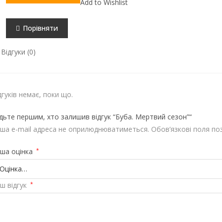
Add to Wishlist
кількість
Порівняти
Відгуки (0)
дгуків немає, поки що.
дьте першим, хто залишив відгук “Буба. Мертвий сезон”“
ша e-mail адреса не оприлюднюватиметься.
Обов’язкові поля по
ша оцінка
*
ш відгук
*