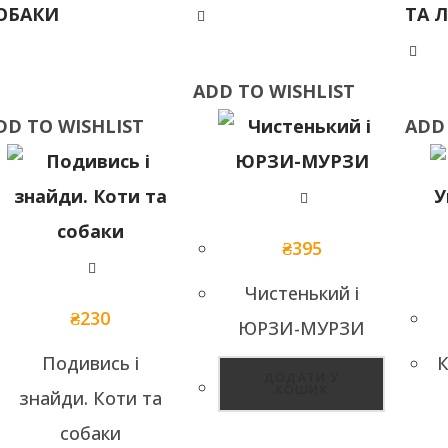
ADD TO WISHLIST
DD TO WISHLIST
ADD TO WISHLIST
ADD
DD TO WISHLIST
ADD
₴
395
Чистенький і
₴
230
ЮРЗИ-МУРЗИ
Подивись і
К
ДОДАТИ У
КОШИК
знайди. Коти та
собаки