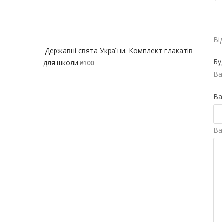
Ві
Державні свята України. Комплект плакатів
Бу
для школи
₴
100
Ва
Ва
Ва