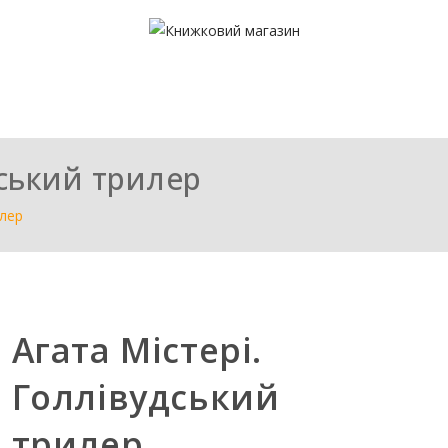
дський трилер
илер
Агата Містері.
Голлівудський
трилер