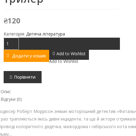
₴
120
Категорія:
Дитяча література
Агата
Містері.
Add to Wishlist
Додати у кошик
Голлівудський
Add to Wishlist
трилер
кількість
Порівняти
Опис
Відгуки (0)
одюсер Роберт Моррісон знімає моторошний детектив «Фатальна
 раз трапляються якісь дивні інциденти, та ще й актори отримали 
проводі колоритного дядечка, мажордома і сибірського кота нама
льму…