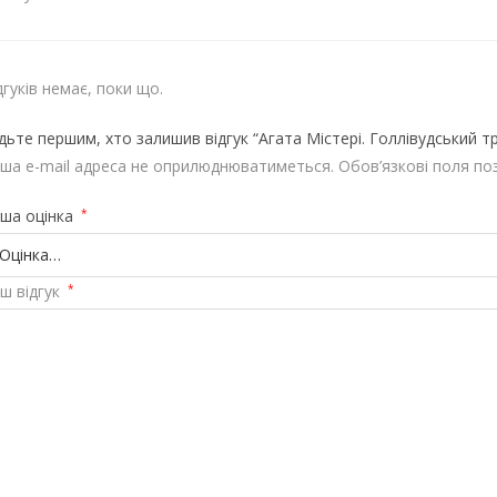
дгуків немає, поки що.
дьте першим, хто залишив відгук “Агата Містері. Голлівудський т
ша e-mail адреса не оприлюднюватиметься.
Обов’язкові поля по
ша оцінка
*
ш відгук
*