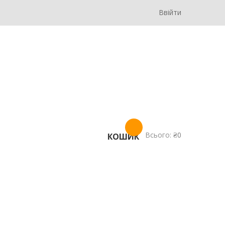
Ввійти
Всього:
₴
0
КОШИК