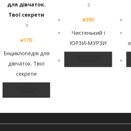
₴
395
Чистенький і
₴
170
ЮРЗИ-МУРЗИ
з
Енциклопедія для
ДОДАТИ У
КОШИК
дівчаток. Твої
секрети
ДОДАТИ У
КОШИК