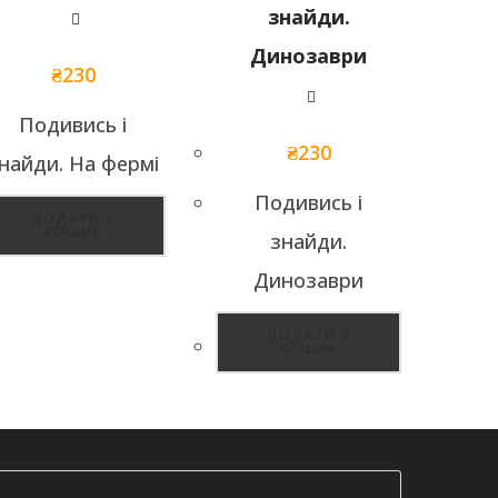
₴
230
Подивись і
₴
230
найди. На фермі
Подивись і
ДОДАТИ У
КОШИК
знайди.
Динозаври
ДОДАТИ У
КОШИК