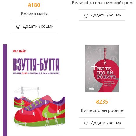
Величні за власним вибором
₴
180
Велика магія
Додати у кошик
Додати у кошик
₴
235
Ви те,що ви робите
Додати у кошик