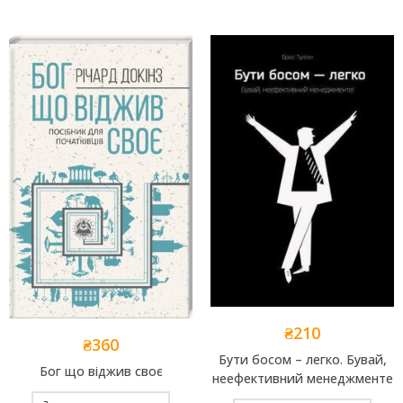
₴
210
₴
360
Бути босом – легко. Бувай,
Бог що віджив своє
неефективний менеджменте