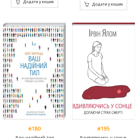
Додати у кошик
Додати у кошик
₴
180
₴
195
Ваш надійний тил
Вдивляючись у сонце.