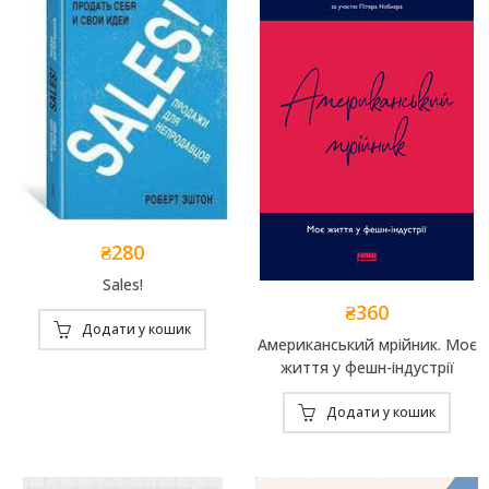
₴
280
Sales!
₴
360
Додати у кошик
Американський мрійник. Моє
життя у фешн-індустрії
Додати у кошик